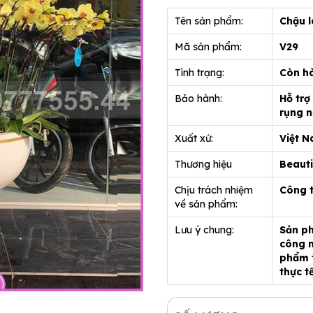
Tên sản phẩm:
Chậu l
Mã sản phẩm:
V29
Tình trạng:
Còn h
Bảo hành:
Hỗ trợ
rụng n
Xuất xứ:
Việt 
Thương hiệu
Beauti
Chịu trách nhiệm
Công 
về sản phẩm:
Lưu ý chung:
Sản ph
công n
phẩm t
thực t