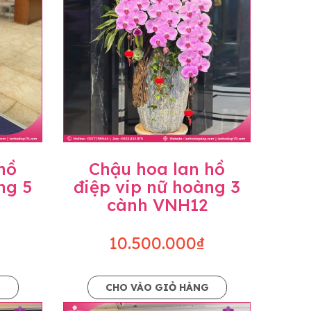
hồ
Chậu hoa lan hồ
ng 5
điệp vip nữ hoàng 3
cành VNH12
10.500.000₫
G
CHO VÀO GIỎ HÀNG