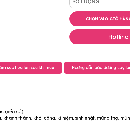
SỐ LƯỢNG
CHỌN VÀO GIỎ HÀN
Hotline
ăm sóc hoa lan sau khi mua
Hướng dẫn bảo dưỡng cây lan
ác (nếu có)
 khánh thành, khởi công, kỉ niệm, sinh nhật, mừng thọ, mừn