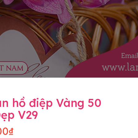
an hồ điệp Vàng 50
Đẹp V29
00₫