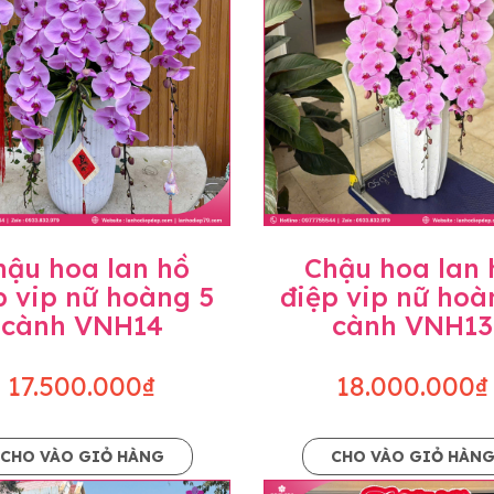
hậu hoa lan hồ
Chậu hoa lan 
p vip nữ hoàng 5
điệp vip nữ hoà
cành VNH14
cành VNH13
17.500.000₫
18.000.000₫
CHO VÀO GIỎ HÀNG
CHO VÀO GIỎ HÀN