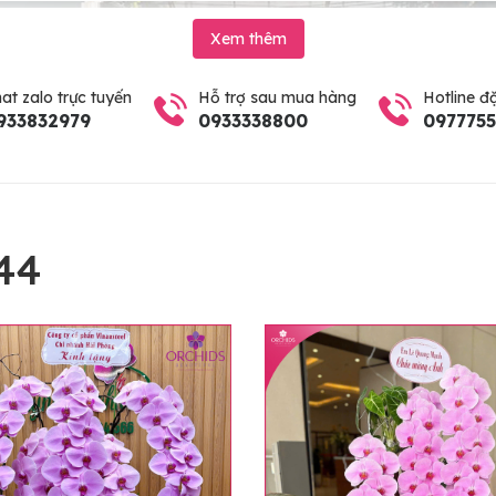
Xem thêm
at zalo trực tuyến
Hỗ trợ sau mua hàng
Hotline đ
933832979
0933338800
097775
44