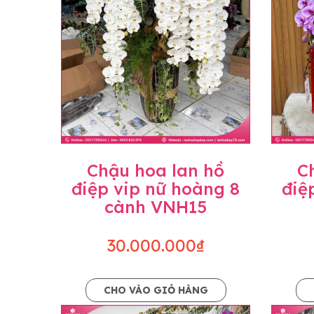
Chậu hoa lan hồ
C
điệp vip nữ hoàng 8
điệ
cành VNH15
30.000.000₫
CHO VÀO GIỎ HÀNG