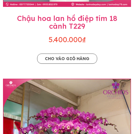
Chậu hoa lan hồ điệp tím 18
cành T229
5.400.000₫
CHO VÀO GIỎ HÀNG