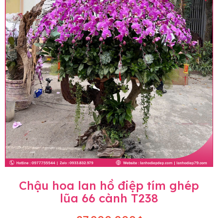
Chậu hoa lan hồ điệp tím ghép
lũa 66 cành T238