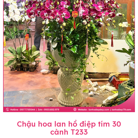
Chậu hoa lan hồ điệp tím 30
cành T233