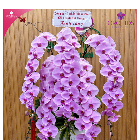
quy định hiện hành.
• Giá trên được miễn ship giao trong nội thành,
miễn phí in thiệp - banner theo yêu cầu khách
hàng.
• Beautiful Orchids liên kết với các cửa hàng
trên toàn quốc để phục vụ giao hoa tận nơi, mỗi
khu vực sẽ có mức giá khác nhau (tùy vào chi
phí mặt bằng, nguyên vật liệu,..) nên giá có thể sẽ
thay đổi so với giá niêm yết trên website. Khách
hàng ở Tỉnh thành khác vui lòng chủ động hỏi lại
giá trước khi đặt hàng, shop sẽ chủ động báo giá
chính xác khi có địa chỉ giao hàng cụ thể.