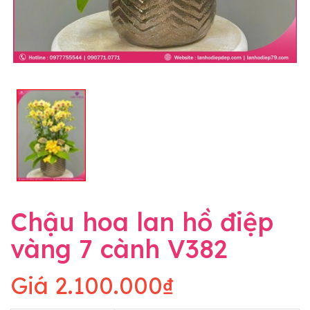
Chậu hoa lan hồ điệp
vàng 7 cành V382
Giá
2.100.000₫