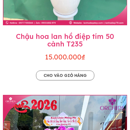
Chậu hoa lan hồ điệp tím 50
cành T235
15.000.000₫
CHO VÀO GIỎ HÀNG