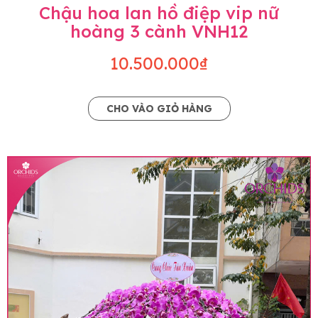
Chậu hoa lan hồ điệp vip nữ
hoàng 3 cành VNH12
10.500.000₫
CHO VÀO GIỎ HÀNG