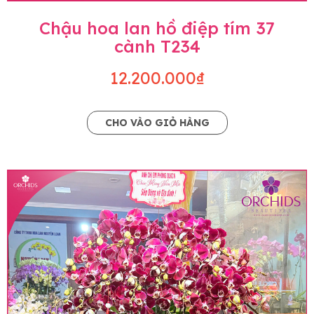
Chậu hoa lan hồ điệp tím 37
cành T234
12.200.000₫
CHO VÀO GIỎ HÀNG