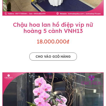
Chậu hoa lan hồ điệp vip nữ
hoàng 5 cành VNH13
18.000.000₫
CHO VÀO GIỎ HÀNG