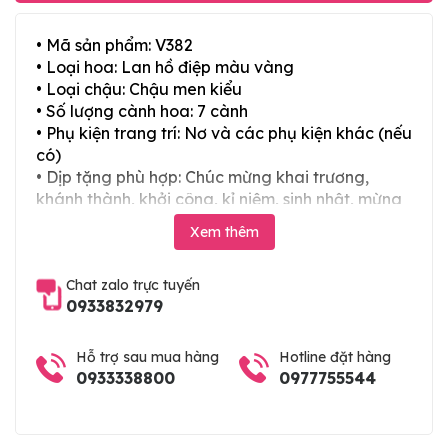
• Mã sản phẩm: V382
• Loại hoa: Lan hồ điệp màu vàng
• Loại chậu: Chậu men kiểu
• Số lượng cành hoa: 7 cành
• Phụ kiện trang trí: Nơ và các phụ kiện khác (nếu
có)
• Dịp tặng phù hợp: Chúc mừng khai trương,
khánh thành, khởi công, kỉ niệm, sinh nhật, mừng
thọ, mừng cưới, tân gia và các ngày lễ tết trong
Xem thêm
năm
Chat zalo trực tuyến
0933832979
Hỗ trợ sau mua hàng
Hotline đặt hàng
0933338800
0977755544