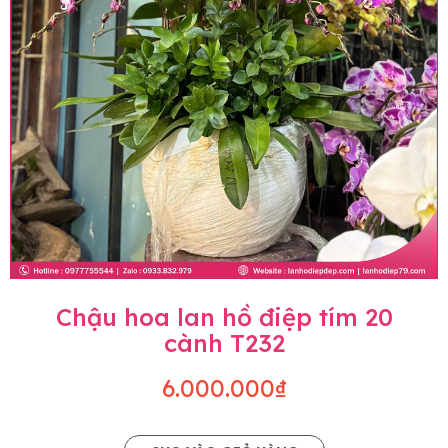
Chậu hoa lan hồ điệp tím 20
cành T232
6.000.000₫