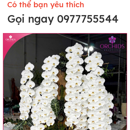
Có thể bạn yêu thích
Gọi ngay 0977755544
Lưu ý trước khi đặt hàng
• Về cây hoa: Một chậu hoa lan hồ điệp đẹp và
hoàn chỉnh sẽ được phối ghép từ nhiều cây hoa
và tạo dáng hoàn toàn thủ công nên có thể sẽ
khác nhau đôi chút giữa sản phẩm thực tế và