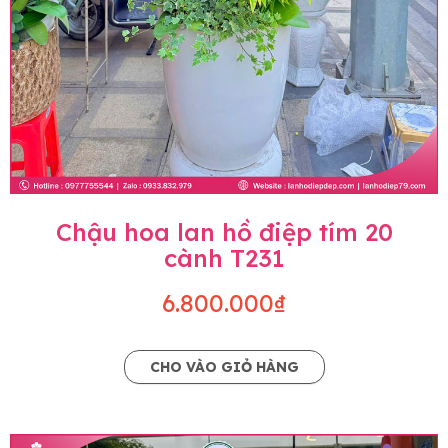
Chậu hoa lan hồ điệp tím 20
cành T231
6.800.000₫
CHO VÀO GIỎ HÀNG