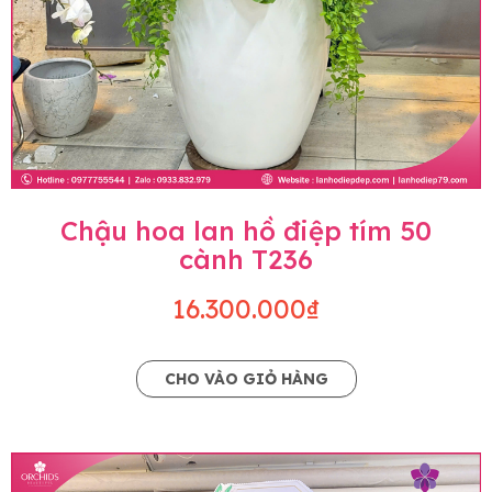
Chậu hoa lan hồ điệp tím 50
cành T236
16.300.000₫
CHO VÀO GIỎ HÀNG