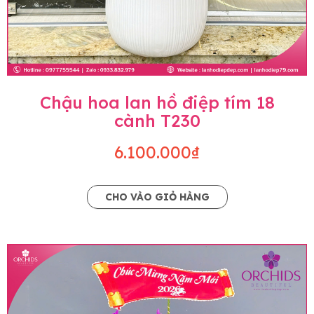
Chậu hoa lan hồ điệp tím 18
cành T230
6.100.000₫
CHO VÀO GIỎ HÀNG