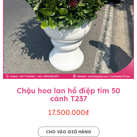
Chậu hoa lan hồ điệp tím 50
cành T237
17.500.000₫
CHO VÀO GIỎ HÀNG