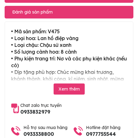
Đánh giá sản phẩm
• Mã sản phẩm: V475
• Loại hoa: Lan hồ điệp vàng
• Loại chậu: Chậu sứ xanh
• Số lượng cành hoa: 8 cành
• Phụ kiện trang trí: Nơ và các phụ kiện khác (nếu
có)
• Dịp tặng phù hợp: Chúc mừng khai trương,
khánh thành, khởi công, kỉ niệm, sinh nhật, mừng
thọ, mừng cưới, tân gia và các ngày lễ tết trong
Xem thêm
năm. Hoặc làm chậu hoa lan chia buồn, hoa lan
viếng đám tang
Chat zalo trực tuyến
0933832979
Hỗ trợ sau mua hàng
Hotline đặt hàng
0933338800
0977755544