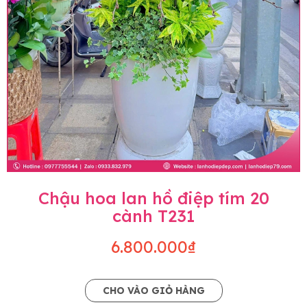
Chậu hoa lan hồ điệp tím 20
cành T231
6.800.000₫
CHO VÀO GIỎ HÀNG