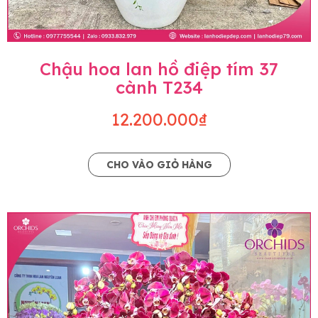
Chậu hoa lan hồ điệp tím 37
cành T234
12.200.000₫
CHO VÀO GIỎ HÀNG