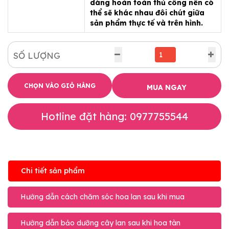
dáng hoàn toàn thủ công nên có
thể sẽ khác nhau đôi chút giữa
sản phẩm thực tế và trên hình.
SỐ LƯỢNG
CHỌN VÀO GIỎ HÀNG
MUA NGAY
Hotline đặt hàng: 0977755544
Chi tiết sản phẩm
Hướng dẫn cách chăm sóc hoa lan sau khi mua
Hướng dẫn bảo dưỡng cây lan sau khi hoa tàn