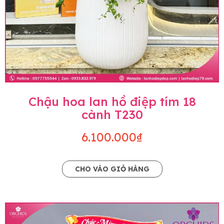
Chậu hoa lan hồ điệp tím 18
cành T230
6.100.000₫
CHO VÀO GIỎ HÀNG