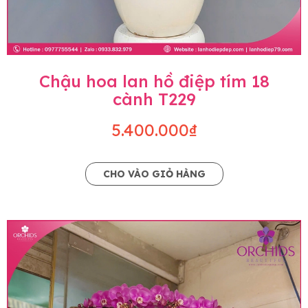
Chậu hoa lan hồ điệp tím 18
cành T229
5.400.000₫
CHO VÀO GIỎ HÀNG