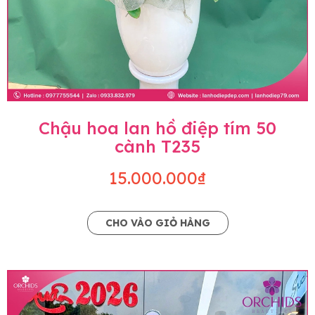
Chậu hoa lan hồ điệp tím 50
cành T235
15.000.000₫
CHO VÀO GIỎ HÀNG