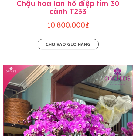
Chậu hoa lan hồ điệp tím 30
cành T233
10.800.000₫
CHO VÀO GIỎ HÀNG