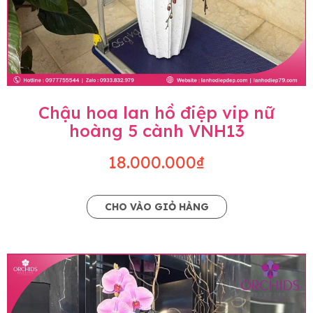
Chậu hoa lan hồ điệp vip nữ
hoàng 5 cành VNH13
18.000.000₫
CHO VÀO GIỎ HÀNG