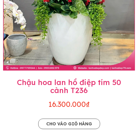
Chậu hoa lan hồ điệp tím 50
cành T236
16.300.000₫
CHO VÀO GIỎ HÀNG