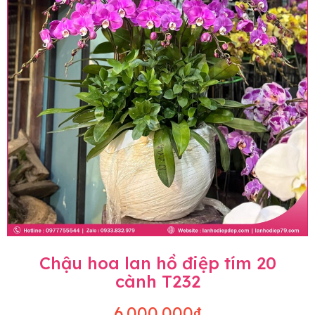
Chậu hoa lan hồ điệp tím 20
cành T232
6.000.000₫