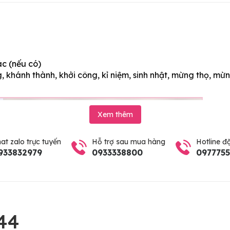
ác (nếu có)
 khánh thành, khởi công, kỉ niệm, sinh nhật, mừng thọ, mừn
Xem thêm
at zalo trực tuyến
Hỗ trợ sau mua hàng
Hotline đ
933832979
0933338800
097775
44