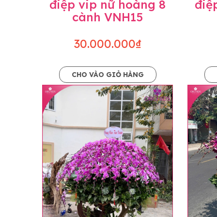
điệp vip nữ hoàng 8
điệ
cành VNH15
30.000.000₫
CHO VÀO GIỎ HÀNG
Lưu ý trước khi đặt hàng
• Về cây hoa: Một chậu hoa lan hồ điệp đẹ
khác nhau đôi chút giữa sản phẩm thực tế 
nhiều, nở ít khi shop có sẵn nên sẽ thay đổ
• Về kiểu dáng & phụ kiện: Beautiful Orc
nếu có thay đổi về màu sắc hoa và kiểu ch
loại hoa và phụ kiện thay thế, vẫn giữ ng