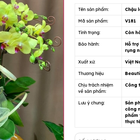
Tên sản phẩm:
Chậu l
Mã sản phẩm:
V181
Tình trạng:
Còn h
Bảo hành:
Hỗ trợ
rụng n
Xuất xứ:
Việt 
Thương hiệu
Beauti
Chịu trách nhiệm
Công 
về sản phẩm:
Lưu ý chung:
Sản ph
công n
phẩm t
thực t