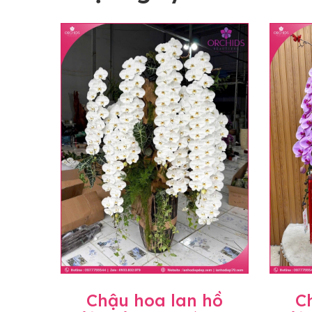
Chậu hoa lan hồ
C