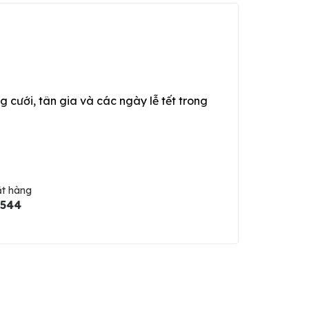
g cưới, tân gia và các ngày lễ tết trong
ặt hàng
5544