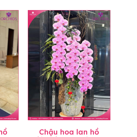
hồ
Chậu hoa lan hồ