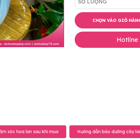
SỐ LƯỢNG
CHỌN VÀO GIỎ HÀN
Hotline
ăm sóc hoa lan sau khi mua
Hướng dẫn bảo dưỡng cây lan