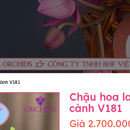
cành V181
Chậu hoa la
cành V181
Giá
2.700.00