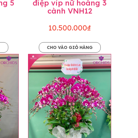
ng 5
điệp vip nữ hoàng 3
cành VNH12
10.500.000₫
G
CHO VÀO GIỎ HÀNG
o dáng hoàn toàn thủ công nên có thể sẽ
kiện khách quan, tùy vào thời điểm hoa nở
ọn với mức độ giống mẫu khoảng 80-90%,
lạc với khách hàng để thông báo và tư vấn
n hoặc không liên lạc được với người