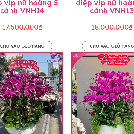
p vip nữ hoàng 5
điệp vip nữ hoà
cành VNH14
cành VNH13
17.500.000₫
18.000.000₫
CHO VÀO GIỎ HÀNG
CHO VÀO GIỎ HÀN
p và hoàn chỉnh sẽ được phối ghép từ nhiều cây hoa và tạ
và trên hình. Cây hoa lan còn phụ thuộc theo mùa và điều 
i về độ dầy hoa, thưa hoa và cách trang trí.
hids cam kết sản phẩm được thực hiện dựa trên mẫu đã ch
ậu cũng như phụ kiện trang trí chúng tôi sẽ chủ động liên 
uyên mức giá không thay đổi. Trường hợp không đủ thời gia