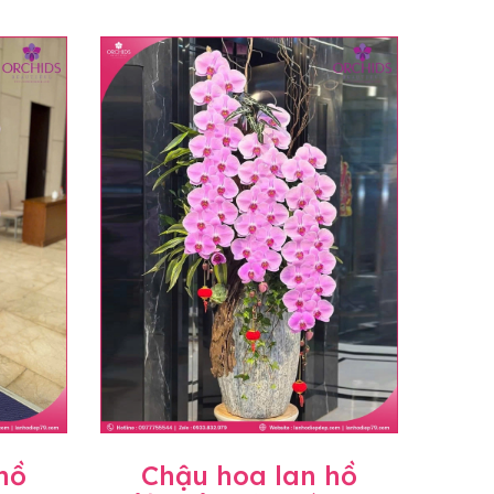
hồ
Chậu hoa lan hồ