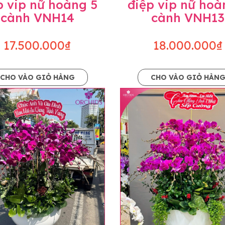
p vip nữ hoàng 5
điệp vip nữ hoà
cành VNH14
cành VNH13
17.500.000₫
18.000.000₫
CHO VÀO GIỎ HÀNG
CHO VÀO GIỎ HÀN
p và hoàn chỉnh sẽ được phối ghép từ nhiều cây hoa và tạ
và trên hình. Cây hoa lan còn phụ thuộc theo mùa và điều 
i về độ dầy hoa, thưa hoa và cách trang trí.
hids cam kết sản phẩm được thực hiện dựa trên mẫu đã ch
ậu cũng như phụ kiện trang trí chúng tôi sẽ chủ động liên 
uyên mức giá không thay đổi. Trường hợp không đủ thời gia