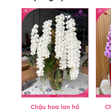
Chậu hoa lan hồ
C