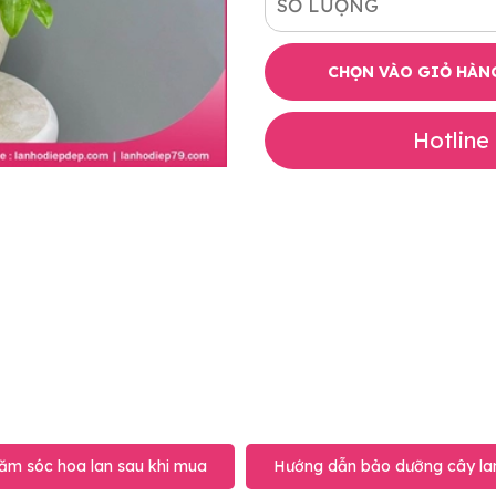
SỐ LƯỢNG
CHỌN VÀO GIỎ HÀN
Hotline
ăm sóc hoa lan sau khi mua
Hướng dẫn bảo dưỡng cây lan