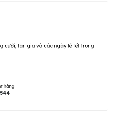
g cưới, tân gia và các ngày lễ tết trong
ặt hàng
5544