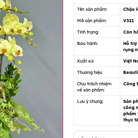
Tên sản phẩm:
Chậu l
Mã sản phẩm:
V321
Tình trạng:
Còn h
Bảo hành:
Hỗ trợ
rụng n
Xuất xứ:
Việt 
Thương hiệu
Beauti
Chịu trách nhiệm
Công 
về sản phẩm:
Lưu ý chung:
Sản ph
công n
phẩm t
thực t