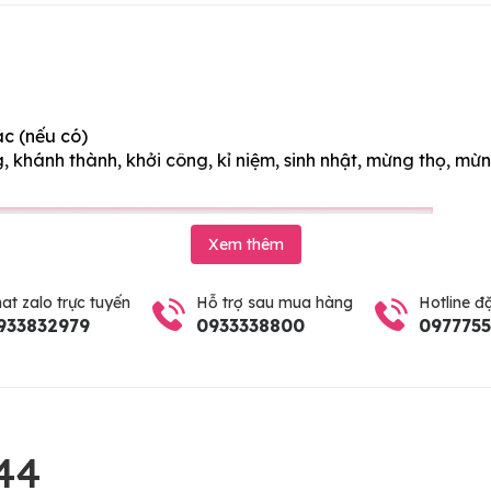
ác (nếu có)
 khánh thành, khởi công, kỉ niệm, sinh nhật, mừng thọ, mừn
Xem thêm
at zalo trực tuyến
Hỗ trợ sau mua hàng
Hotline đ
933832979
0933338800
097775
44