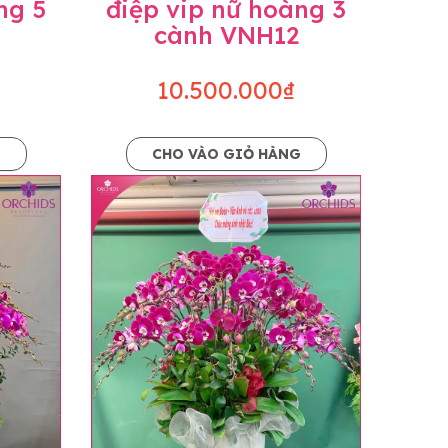
ng 5
điệp vip nữ hoàng 3
cành VNH12
10.500.000₫
G
CHO VÀO GIỎ HÀNG
o dáng hoàn toàn thủ công nên có thể sẽ
kiện khách quan, tùy vào thời điểm hoa nở
ọn với mức độ giống mẫu khoảng 80-90%,
lạc với khách hàng để thông báo và tư vấn
n hoặc không liên lạc được với người