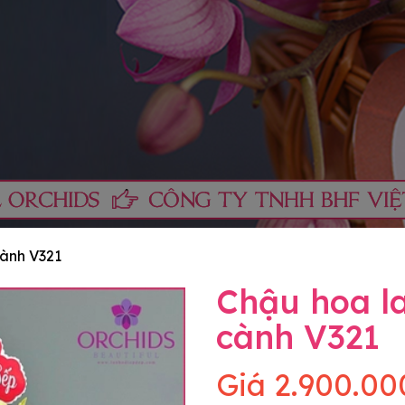
cành V321
Chậu hoa la
cành V321
Giá
2.900.00