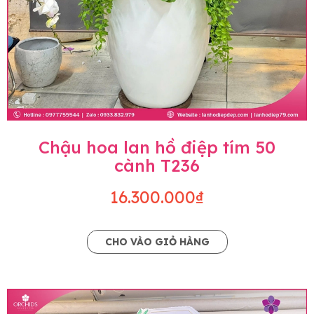
Chậu hoa lan hồ điệp tím 50
cành T236
16.300.000₫
CHO VÀO GIỎ HÀNG