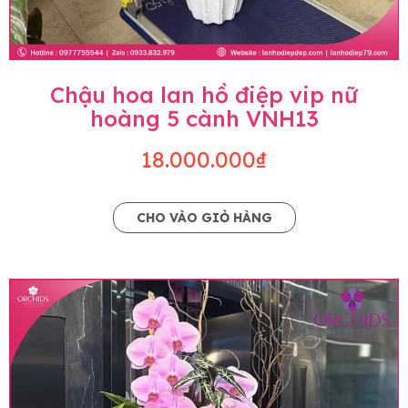
Chậu hoa lan hồ điệp vip nữ
hoàng 5 cành VNH13
18.000.000₫
CHO VÀO GIỎ HÀNG