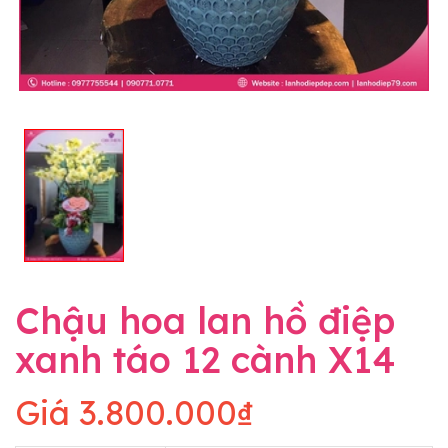
Chậu hoa lan hồ điệp
xanh táo 12 cành X14
Giá
3.800.000₫