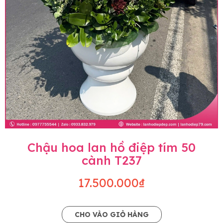
Chậu hoa lan hồ điệp tím 50
cành T237
17.500.000₫
CHO VÀO GIỎ HÀNG