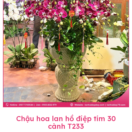
Chậu hoa lan hồ điệp tím 30
cành T233