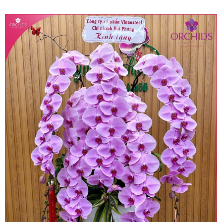
quy định hiện hành.
• Giá trên được miễn ship giao trong nội thành,
miễn phí in thiệp - banner theo yêu cầu khách
hàng.
• Beautiful Orchids liên kết với các cửa hàng
trên toàn quốc để phục vụ giao hoa tận nơi, mỗi
khu vực sẽ có mức giá khác nhau (tùy vào chi
phí mặt bằng, nguyên vật liệu,..) nên giá có thể sẽ
thay đổi so với giá niêm yết trên website. Khách
hàng ở Tỉnh thành khác vui lòng chủ động hỏi lại
giá trước khi đặt hàng, shop sẽ chủ động báo giá
chính xác khi có địa chỉ giao hàng cụ thể.