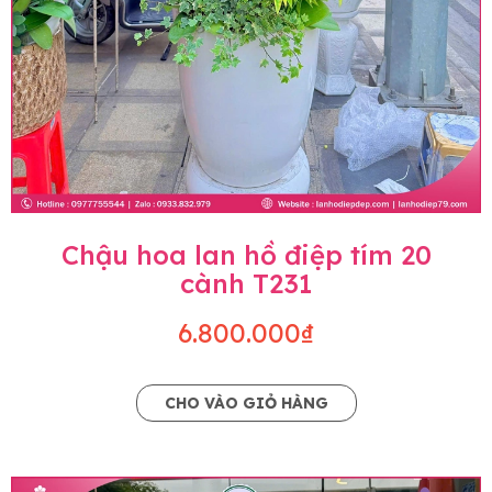
Chậu hoa lan hồ điệp tím 20
cành T231
6.800.000₫
CHO VÀO GIỎ HÀNG