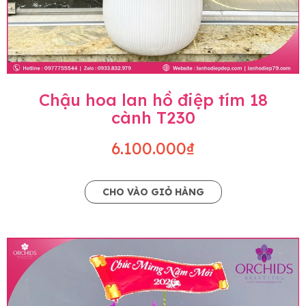
Chậu hoa lan hồ điệp tím 18
cành T230
6.100.000₫
CHO VÀO GIỎ HÀNG