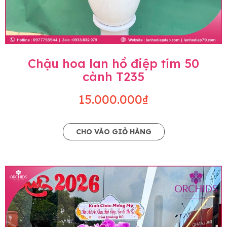
Chậu hoa lan hồ điệp tím 50
cành T235
15.000.000₫
CHO VÀO GIỎ HÀNG