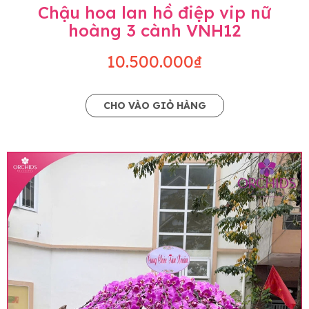
Chậu hoa lan hồ điệp vip nữ
hoàng 3 cành VNH12
10.500.000₫
CHO VÀO GIỎ HÀNG