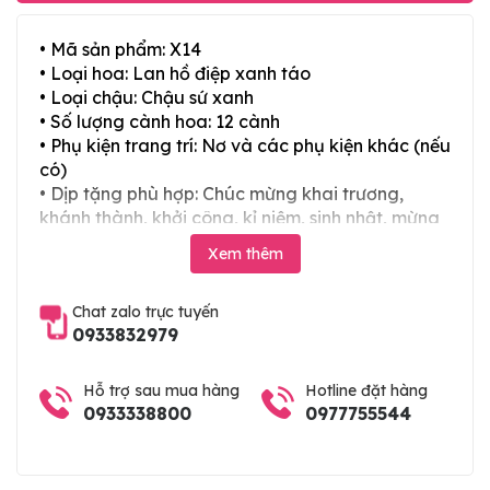
• Mã sản phẩm: X14
• Loại hoa: Lan hồ điệp xanh táo
• Loại chậu: Chậu sứ xanh
• Số lượng cành hoa: 12 cành
• Phụ kiện trang trí: Nơ và các phụ kiện khác (nếu
có)
• Dịp tặng phù hợp: Chúc mừng khai trương,
khánh thành, khởi công, kỉ niệm, sinh nhật, mừng
thọ, mừng cưới, tân gia và các ngày lễ tết trong
Xem thêm
năm
Chat zalo trực tuyến
0933832979
Hỗ trợ sau mua hàng
Hotline đặt hàng
0933338800
0977755544