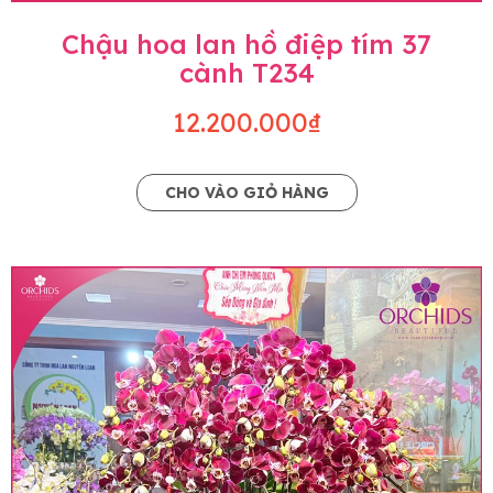
Chậu hoa lan hồ điệp tím 37
cành T234
12.200.000₫
CHO VÀO GIỎ HÀNG