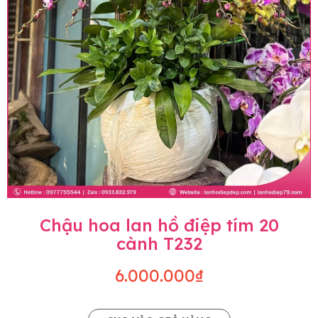
Chậu hoa lan hồ điệp tím 20
cành T232
6.000.000₫