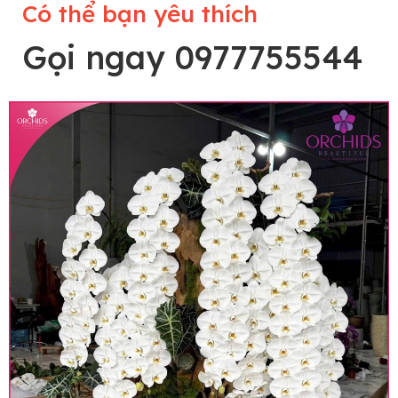
Có thể bạn yêu thích
Gọi ngay 0977755544
Lưu ý trước khi đặt hàng
• Về cây hoa: Một chậu hoa lan hồ điệp đẹp và
hoàn chỉnh sẽ được phối ghép từ nhiều cây hoa
và tạo dáng hoàn toàn thủ công nên có thể sẽ
khác nhau đôi chút giữa sản phẩm thực tế và