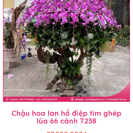
Chậu hoa lan hồ điệp tím ghép
lũa 66 cành T238