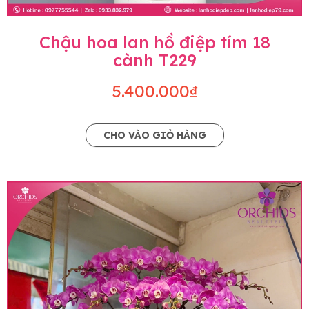
Chậu hoa lan hồ điệp tím 18
cành T229
5.400.000₫
CHO VÀO GIỎ HÀNG