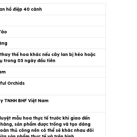
an hồ điệp 40 cành
8
 Táo
àng
 thay thế hoa khác nếu cây lan bị héo hoặc
ụ trong 03 ngày đầu tiên
Nam
ful Orchids
ty TNHH BHF Việt Nam
uyệt mẫu hoa thực tế trước khi giao đến
hàng, sản phẩm được trồng và tạo dáng
oàn thủ công nên có thể sẽ khác nhau đôi
iữa sản phẩm thực tế và trên hình.