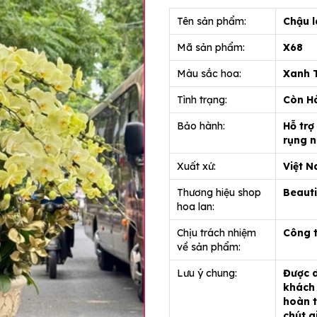
Tên sản phẩm:
Chậu l
Mã sản phẩm:
X6
Màu sắc hoa:
Xanh
Tình trạng:
Còn H
Bảo hành:
Hỗ trợ
rụng n
Xuất xứ:
Việt 
Thương hiệu shop
Beauti
hoa lan:
Chịu trách nhiệm
Công 
về sản phẩm:
Lưu ý chung:
Được d
khách 
hoàn t
chút g