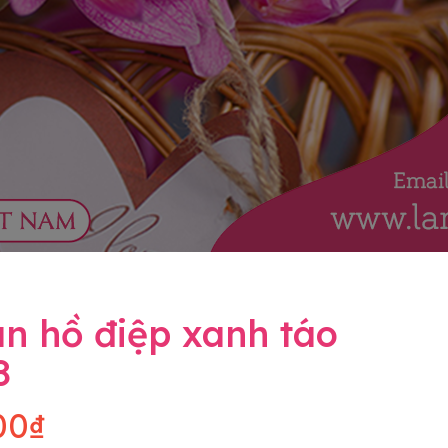
n hồ điệp xanh táo
8
00₫