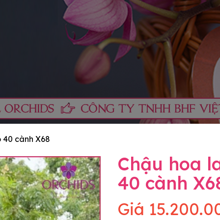
o 40 cành X68
Chậu hoa la
40 cành X6
Giá
15.200.0