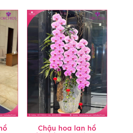
hồ
Chậu hoa lan hồ