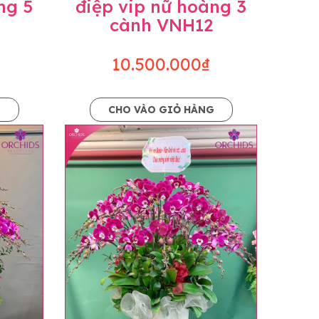
ng 5
điệp vip nữ hoàng 3
cành VNH12
10.500.000₫
G
CHO VÀO GIỎ HÀNG
o dáng hoàn toàn thủ công nên có thể sẽ
kiện khách quan, tùy vào thời điểm hoa nở
ọn với mức độ giống mẫu khoảng 80-90%,
lạc với khách hàng để thông báo và tư vấn
n hoặc không liên lạc được với người