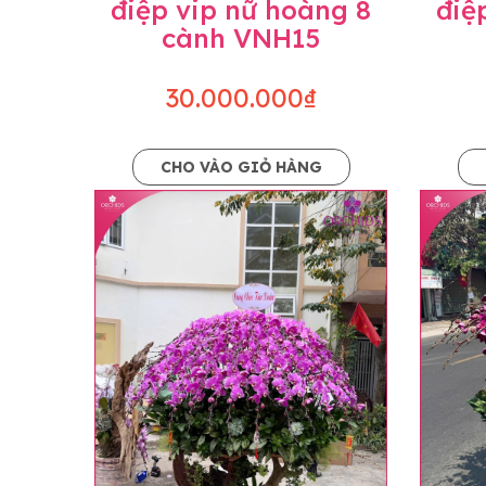
điệp vip nữ hoàng 8
điệ
cành VNH15
30.000.000₫
CHO VÀO GIỎ HÀNG
Lưu ý trước khi đặt hàng
• Về cây hoa: Một chậu hoa lan hồ điệp đẹ
khác nhau đôi chút giữa sản phẩm thực tế 
nhiều, nở ít khi shop có sẵn nên sẽ thay đổ
• Về kiểu dáng & phụ kiện: Beautiful Orc
nếu có thay đổi về màu sắc hoa và kiểu ch
loại hoa và phụ kiện thay thế, vẫn giữ ng