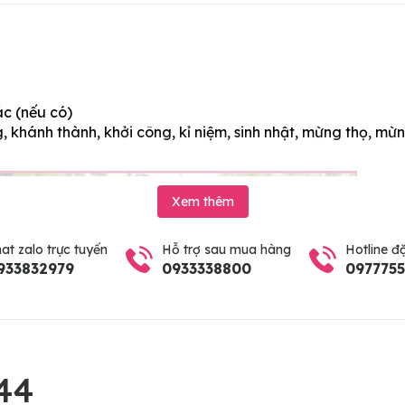
ác (nếu có)
 khánh thành, khởi công, kỉ niệm, sinh nhật, mừng thọ, mừn
Xem thêm
at zalo trực tuyến
Hỗ trợ sau mua hàng
Hotline đ
933832979
0933338800
097775
44