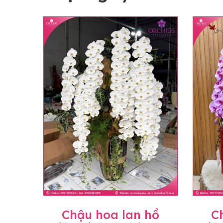
Chậu hoa lan hồ
C