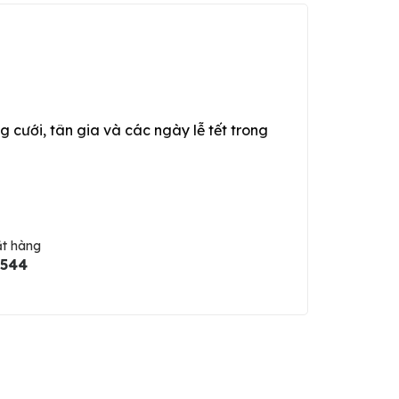
g cưới, tân gia và các ngày lễ tết trong
ặt hàng
5544