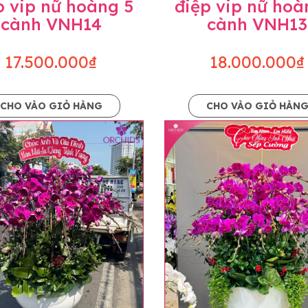
p vip nữ hoàng 5
điệp vip nữ hoà
cành VNH14
cành VNH13
17.500.000₫
18.000.000₫
CHO VÀO GIỎ HÀNG
CHO VÀO GIỎ HÀN
p và hoàn chỉnh sẽ được phối ghép từ nhiều cây hoa và tạ
và trên hình. Cây hoa lan còn phụ thuộc theo mùa và điều 
i về độ dầy hoa, thưa hoa và cách trang trí.
hids cam kết sản phẩm được thực hiện dựa trên mẫu đã ch
ậu cũng như phụ kiện trang trí chúng tôi sẽ chủ động liên 
uyên mức giá không thay đổi. Trường hợp không đủ thời gia