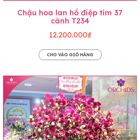
Chậu hoa lan hồ điệp tím 37
cành T234
12.200.000₫
CHO VÀO GIỎ HÀNG