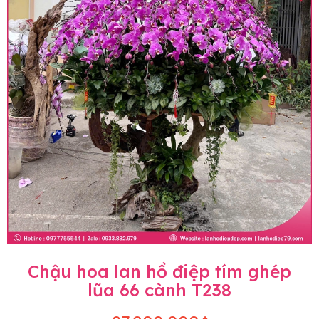
Chậu hoa lan hồ điệp tím ghép
lũa 66 cành T238