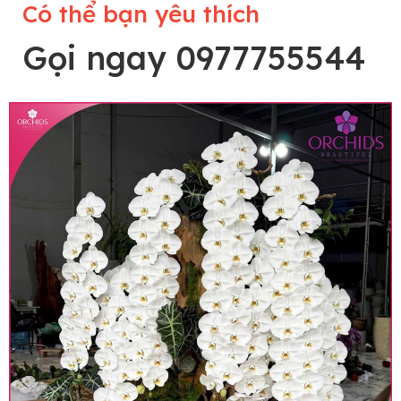
Có thể bạn yêu thích
Gọi ngay 0977755544
Lưu ý trước khi đặt hàng
• Về cây hoa: Một chậu hoa lan hồ điệp đẹp và
hoàn chỉnh sẽ được phối ghép từ nhiều cây hoa
và tạo dáng hoàn toàn thủ công nên có thể sẽ
khác nhau đôi chút giữa sản phẩm thực tế và