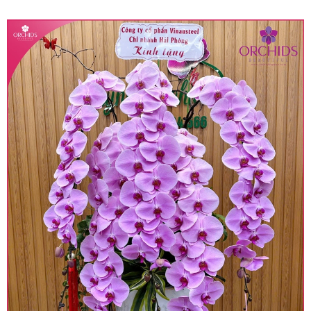
quy định hiện hành.
• Giá trên được miễn ship giao trong nội thành,
miễn phí in thiệp - banner theo yêu cầu khách
hàng.
• Beautiful Orchids liên kết với các cửa hàng
trên toàn quốc để phục vụ giao hoa tận nơi, mỗi
khu vực sẽ có mức giá khác nhau (tùy vào chi
phí mặt bằng, nguyên vật liệu,..) nên giá có thể sẽ
thay đổi so với giá niêm yết trên website. Khách
hàng ở Tỉnh thành khác vui lòng chủ động hỏi lại
giá trước khi đặt hàng, shop sẽ chủ động báo giá
chính xác khi có địa chỉ giao hàng cụ thể.