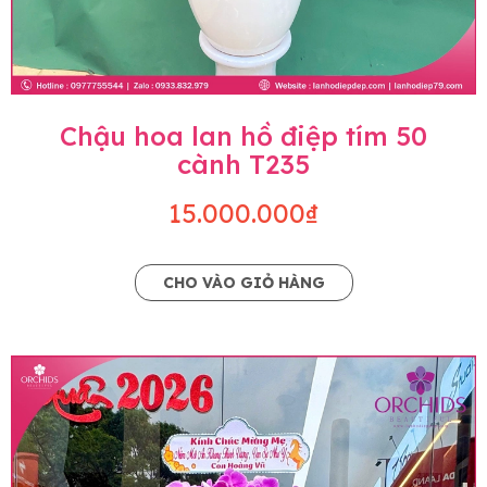
Chậu hoa lan hồ điệp tím 50
cành T235
15.000.000₫
CHO VÀO GIỎ HÀNG