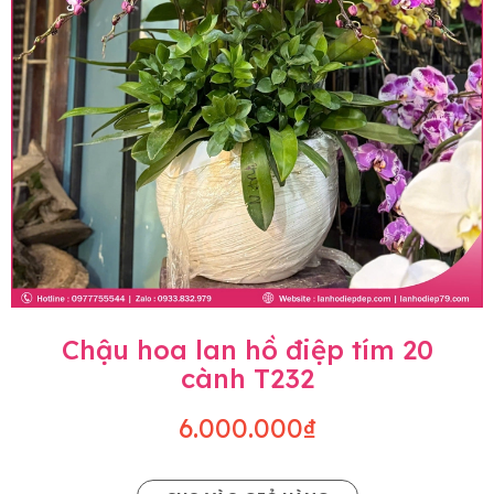
Chậu hoa lan hồ điệp tím 20
cành T232
6.000.000₫