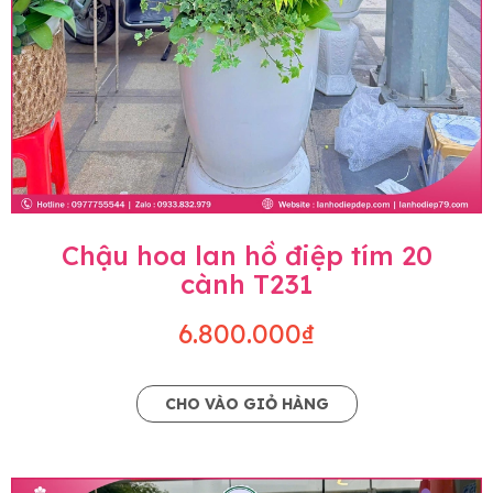
Chậu hoa lan hồ điệp tím 20
cành T231
6.800.000₫
CHO VÀO GIỎ HÀNG