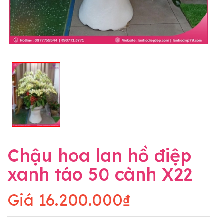
Chậu hoa lan hồ điệp
xanh táo 50 cành X22
Giá
16.200.000₫