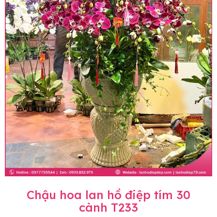
Chậu hoa lan hồ điệp tím 30
cành T233