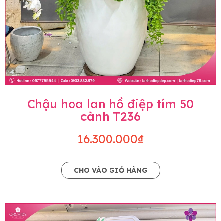
Chậu hoa lan hồ điệp tím 50
cành T236
16.300.000₫
CHO VÀO GIỎ HÀNG