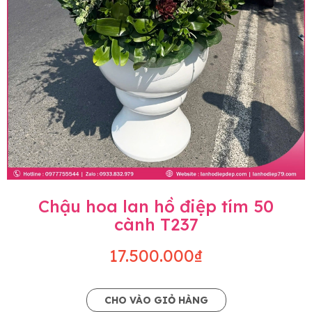
Chậu hoa lan hồ điệp tím 50
cành T237
17.500.000₫
CHO VÀO GIỎ HÀNG