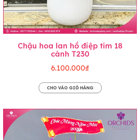
Chậu hoa lan hồ điệp tím 18
cành T230
6.100.000₫
CHO VÀO GIỎ HÀNG