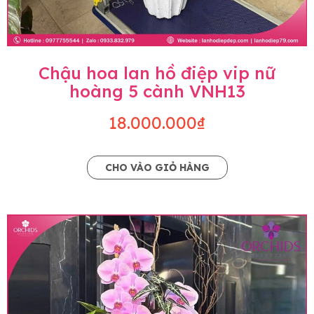
Chậu hoa lan hồ điệp vip nữ
hoàng 5 cành VNH13
18.000.000₫
CHO VÀO GIỎ HÀNG