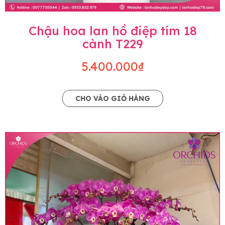
Chậu hoa lan hồ điệp tím 18
cành T229
5.400.000₫
CHO VÀO GIỎ HÀNG