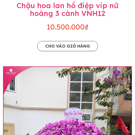
Chậu hoa lan hồ điệp vip nữ
hoàng 3 cành VNH12
10.500.000₫
CHO VÀO GIỎ HÀNG