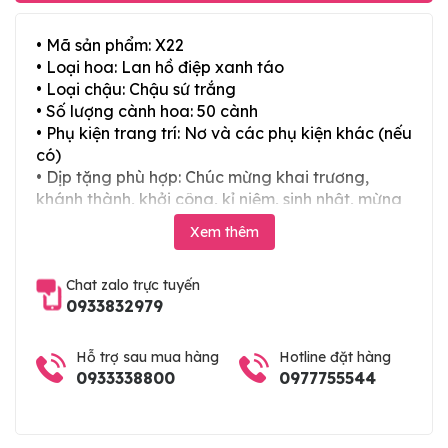
• Mã sản phẩm: X22
• Loại hoa: Lan hồ điệp xanh táo
• Loại chậu: Chậu sứ trắng
• Số lượng cành hoa: 50 cành
• Phụ kiện trang trí: Nơ và các phụ kiện khác (nếu
có)
• Dịp tặng phù hợp: Chúc mừng khai trương,
khánh thành, khởi công, kỉ niệm, sinh nhật, mừng
thọ, mừng cưới, tân gia và các ngày lễ tết trong
Xem thêm
năm
Chat zalo trực tuyến
0933832979
Hỗ trợ sau mua hàng
Hotline đặt hàng
0933338800
0977755544