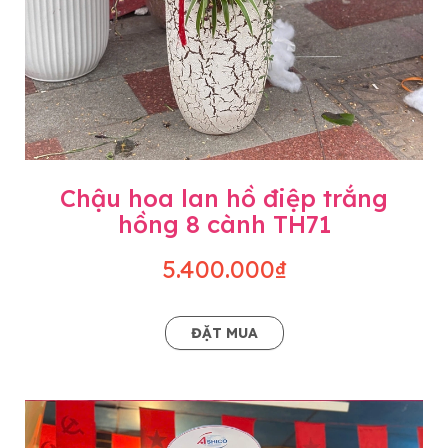
Chậu hoa lan hồ điệp trắng
hồng 8 cành TH71
5.400.000₫
ĐẶT MUA