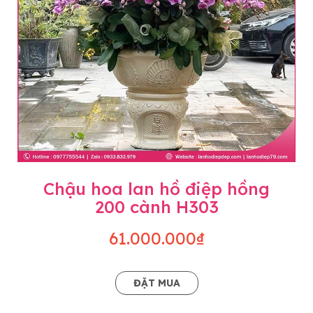
Chậu hoa lan hồ điệp hồng
200 cành H303
61.000.000₫
ĐẶT MUA