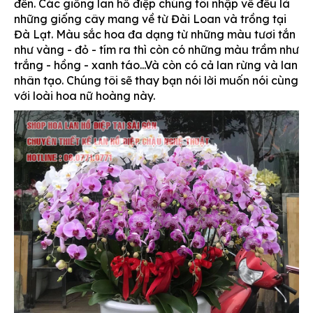
đến. Các giống lan hồ điệp chúng tôi nhập về đều là
những giống cây mang về từ Đài Loan và trồng tại
Đà Lạt. Màu sắc hoa đa dạng từ những màu tươi tắn
như vàng - đỏ - tím ra thì còn có những màu trầm như
trắng - hồng - xanh táo...Và còn có cả lan rừng và lan
nhân tạo. Chúng tôi sẽ thay bạn nói lời muốn nói cùng
với loài hoa nữ hoàng này.