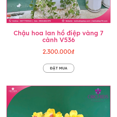
Chậu hoa lan hồ điệp vàng 7
cành V536
2.300.000₫
ĐẶT MUA