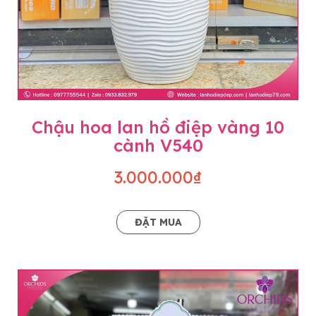
Chậu hoa lan hồ điệp vàng 10
cành V540
3.000.000₫
ĐẶT MUA