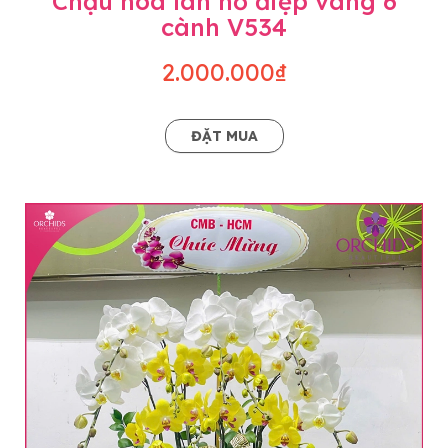
Chậu hoa lan hồ điệp vàng 6
cành V534
2.000.000₫
ĐẶT MUA