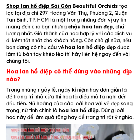
Shop lan hồ điệp Sài Gòn
Beautiful Orchids
tọa
lạc tại địa chỉ 297 Hoàng Văn Thụ, Phường 2, Quận
Tân Bình, TP. HCM
là một trong những đơn vị uy tín
mang đến cho bạn những
chậu hoa lan đẹp
, chất
lượng nhất. Giá thành của hoa hợp lý với các dịch vụ
đi kèm tốt nhất cho khách hàng. Còn chờ gì nữa, nếu
bạn đang có nhu cầu về
hoa lan hồ điệp đẹp
được
làm từ bàn tay khéo léo thì hãy liên hệ ngay đến với
chúng tôi.
Hoa lan hồ điệp có thể dùng vào những dịp
nào?
Trong những ngày lễ, ngày kỉ niệm hay đơn giản là
để trang trí nhà cửa thì hoa là điều mà ta nghĩ đến
đầu tiên. Nữ hoàng của các loài hoa với vẻ đẹp sang
trọng, nữ tính chính là
hoa lan hồ điệp
. Dùng loài
hoa này để làm quà tặng hay để trang trí rất ý nghĩa.