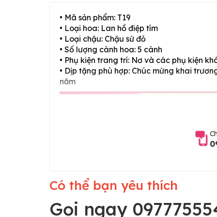
• Mã sản phẩm: T19
• Loại hoa: Lan hồ điệp tím
• Loại chậu: Chậu sứ đỏ
• Số lượng cành hoa: 5 cành
• Phụ kiện trang trí: Nơ và các phụ kiện kh
• Dịp tặng phù hợp: Chúc mừng khai trương,
năm
Ch
0
Có thể bạn yêu thích
Gọi ngay 09777555