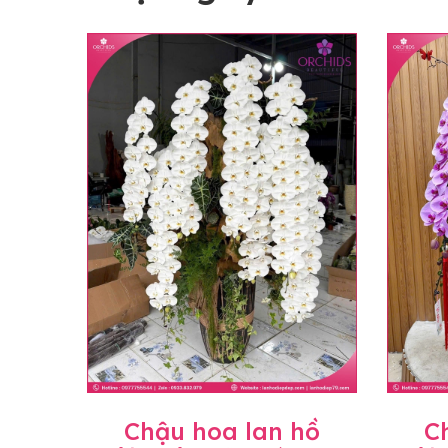
Chậu hoa lan hồ
C