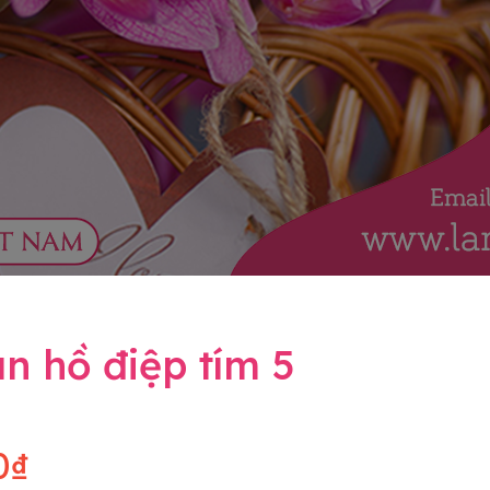
n hồ điệp tím 5
0₫