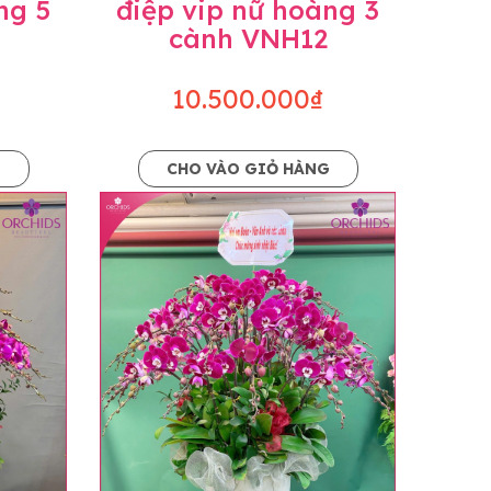
ng 5
điệp vip nữ hoàng 3
cành VNH12
10.500.000₫
G
CHO VÀO GIỎ HÀNG
o dáng hoàn toàn thủ công nên có thể sẽ
kiện khách quan, tùy vào thời điểm hoa nở
ọn với mức độ giống mẫu khoảng 80-90%,
lạc với khách hàng để thông báo và tư vấn
n hoặc không liên lạc được với người