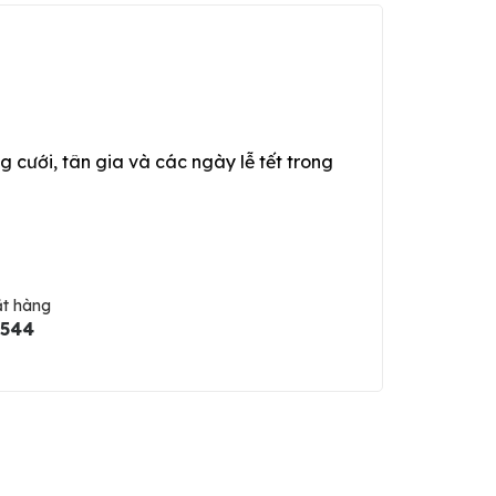
g cưới, tân gia và các ngày lễ tết trong
ặt hàng
5544