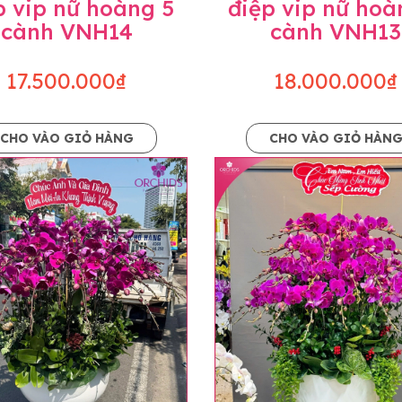
p vip nữ hoàng 5
điệp vip nữ hoà
cành VNH14
cành VNH13
17.500.000₫
18.000.000₫
CHO VÀO GIỎ HÀNG
CHO VÀO GIỎ HÀN
p và hoàn chỉnh sẽ được phối ghép từ nhiều cây hoa và tạ
và trên hình. Cây hoa lan còn phụ thuộc theo mùa và điều 
i về độ dầy hoa, thưa hoa và cách trang trí.
hids cam kết sản phẩm được thực hiện dựa trên mẫu đã ch
ậu cũng như phụ kiện trang trí chúng tôi sẽ chủ động liên 
uyên mức giá không thay đổi. Trường hợp không đủ thời gia