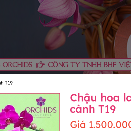
nh T19
Chậu hoa la
cành T19
Giá
1.500.00