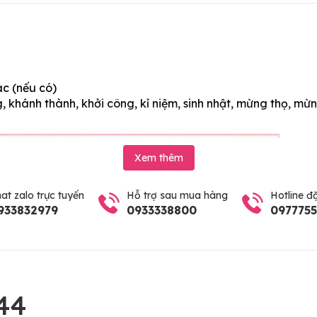
ác (nếu có)
 khánh thành, khởi công, kỉ niệm, sinh nhật, mừng thọ, mừn
Xem thêm
at zalo trực tuyến
Hỗ trợ sau mua hàng
Hotline đ
933832979
0933338800
097775
44