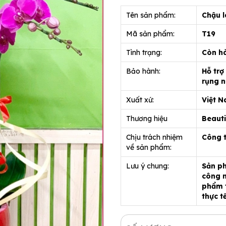
Tên sản phẩm:
Chậu l
Mã sản phẩm:
T19
Tình trạng:
Còn h
Bảo hành:
Hỗ trợ
rụng n
Xuất xứ:
Việt 
Thương hiệu
Beauti
Chịu trách nhiệm
Công 
về sản phẩm:
Lưu ý chung:
Sản ph
công n
phẩm t
thực t