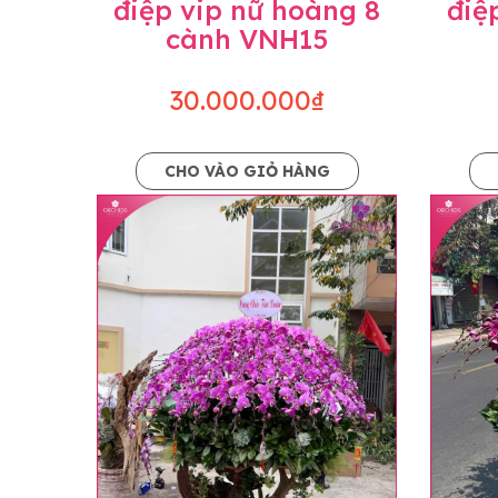
điệp vip nữ hoàng 8
điệ
cành VNH15
30.000.000₫
CHO VÀO GIỎ HÀNG
Lưu ý trước khi đặt hàng
• Về cây hoa: Một chậu hoa lan hồ điệp đẹ
khác nhau đôi chút giữa sản phẩm thực tế 
nhiều, nở ít khi shop có sẵn nên sẽ thay đổ
• Về kiểu dáng & phụ kiện: Beautiful Orc
nếu có thay đổi về màu sắc hoa và kiểu ch
loại hoa và phụ kiện thay thế, vẫn giữ ng