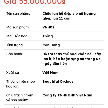
Giá
55.000.000₫
Tên sản phẩm:
Chậu lan hồ điệp vip nữ hoàng
ghép lũa 11 cành
Mã sản phẩm:
VNH09
Màu sắc hoa:
Trắng
Tình trạng:
Còn Hàng
Bảo hành:
Hỗ trợ thay thế hoa khác nếu cây
lan bị héo hoặc rụng nụ trong 03
ngày đầu tiên
Xuất xứ:
Việt Nam
Thương hiệu shop
Beautiful Orchids
hoa lan:
Chịu trách nhiệm
Công ty TNHH BHF Việt Nam
về sản phẩm: