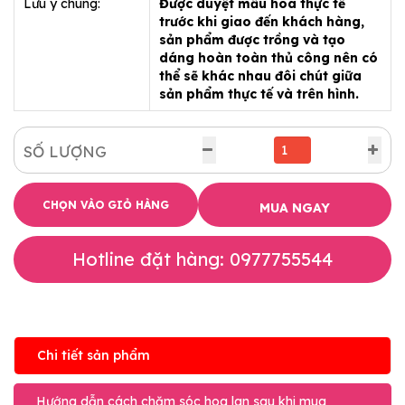
Lưu ý chung:
Được duyệt mẫu hoa thực tế
trước khi giao đến khách hàng,
sản phẩm được trồng và tạo
dáng hoàn toàn thủ công nên có
thể sẽ khác nhau đôi chút giữa
sản phẩm thực tế và trên hình.
SỐ LƯỢNG
CHỌN VÀO GIỎ HÀNG
MUA NGAY
Hotline đặt hàng: 0977755544
Chi tiết sản phẩm
Hướng dẫn cách chăm sóc hoa lan sau khi mua