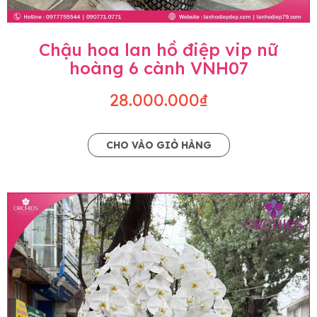
Chậu hoa lan hồ điệp vip nữ
hoàng 6 cành VNH07
28.000.000₫
CHO VÀO GIỎ HÀNG