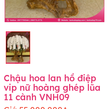
Chậu hoa lan hồ điệp
vip nữ hoàng ghép lũa
11 cành VNH09