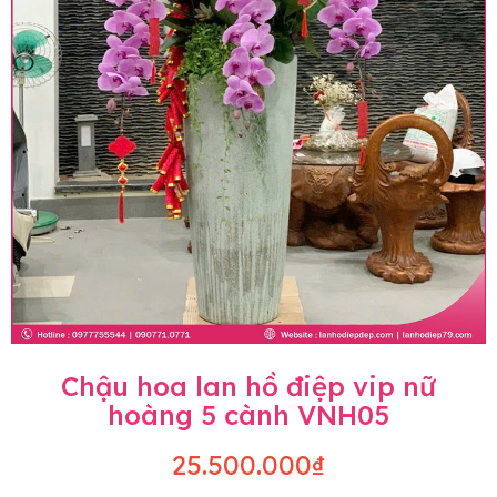
Chậu hoa lan hồ điệp vip nữ
hoàng 5 cành VNH05
25.500.000₫