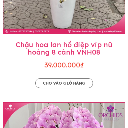
Chậu hoa lan hồ điệp vip nữ
hoàng 8 cành VNH08
39.000.000₫
CHO VÀO GIỎ HÀNG