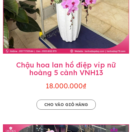
Chậu hoa lan hồ điệp vip nữ
hoàng 5 cành VNH13
18.000.000₫
CHO VÀO GIỎ HÀNG