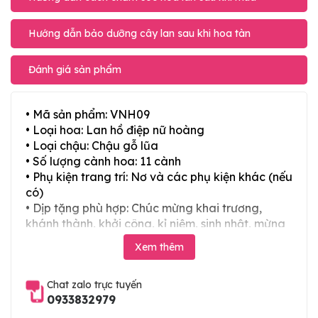
Hướng dẫn bảo dưỡng cây lan sau khi hoa tàn
Đánh giá sản phẩm
• Mã sản phẩm: VNH09
• Loại hoa: Lan hồ điệp nữ hoàng
• Loại chậu: Chậu gỗ lũa
• Số lượng cành hoa: 11 cành
• Phụ kiện trang trí: Nơ và các phụ kiện khác (nếu
có)
• Dịp tặng phù hợp: Chúc mừng khai trương,
khánh thành, khởi công, kỉ niệm, sinh nhật, mừng
thọ, mừng cưới, tân gia và các ngày lễ tết trong
Xem thêm
năm
Chat zalo trực tuyến
0933832979