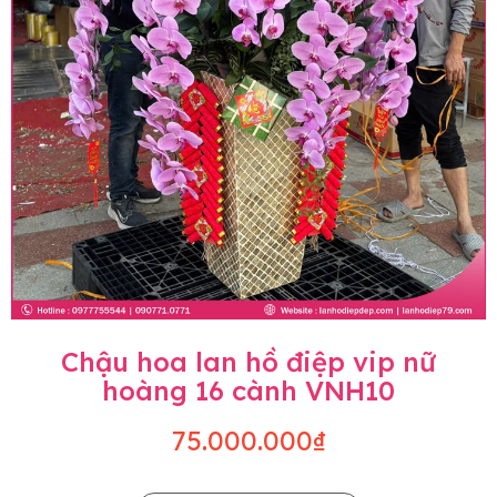
Chậu hoa lan hồ điệp vip nữ
hoàng 16 cành VNH10
75.000.000₫