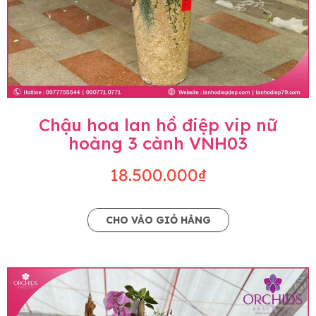
Chậu hoa lan hồ điệp vip nữ
hoàng 3 cành VNH03
18.500.000₫
CHO VÀO GIỎ HÀNG