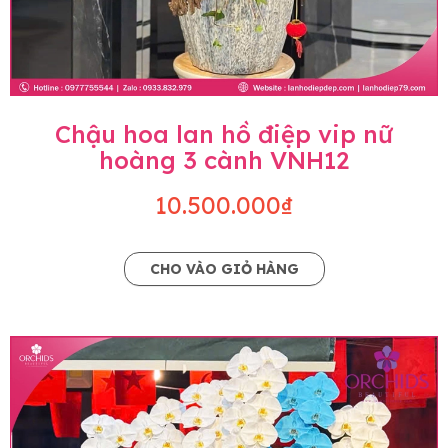
Chậu hoa lan hồ điệp vip nữ
hoàng 3 cành VNH12
10.500.000₫
CHO VÀO GIỎ HÀNG