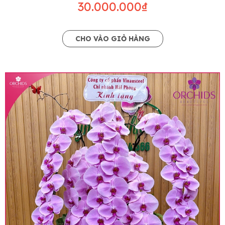
khác có ý nghĩa và màu sắc gần giống với mẫu
30.000.000₫
đã chọn.
Lưu ý về giá niêm yết
CHO VÀO GIỎ HÀNG
• Giá trên website chưa bao gồm thuế giá trị gia
tăng (thuế VAT), mức thuế được áp dụng theo
quy định hiện hành.
• Giá trên được miễn ship giao trong nội thành,
miễn phí in thiệp - banner theo yêu cầu khách
hàng.
• Beautiful Orchids liên kết với các cửa hàng
trên toàn quốc để phục vụ giao hoa tận nơi, mỗi
khu vực sẽ có mức giá khác nhau (tùy vào chi
phí mặt bằng, nguyên vật liệu,..) nên giá có thể sẽ
thay đổi so với giá niêm yết trên website. Khách
hàng ở Tỉnh thành khác vui lòng chủ động hỏi lại
giá trước khi đặt hàng, shop sẽ chủ động báo giá
chính xác khi có địa chỉ giao hàng cụ thể.