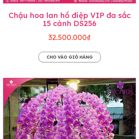
Chậu hoa lan hồ điệp VIP đa sắc
15 cành DS256
32.500.000₫
CHO VÀO GIỎ HÀNG