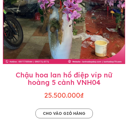
Chậu hoa lan hồ điệp vip nữ
hoàng 5 cành VNH04
25.500.000₫
CHO VÀO GIỎ HÀNG