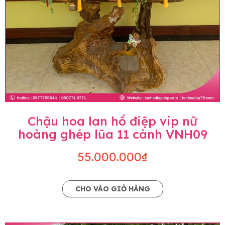
Chậu hoa lan hồ điệp vip nữ
hoàng ghép lũa 11 cành VNH09
55.000.000₫
CHO VÀO GIỎ HÀNG