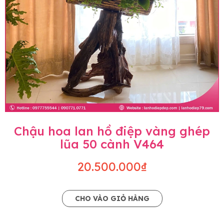
Chậu hoa lan hồ điệp vàng ghép
lũa 50 cành V464
20.500.000₫
CHO VÀO GIỎ HÀNG