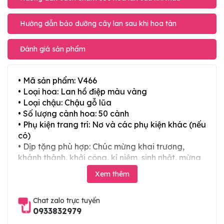
Hướng dẫn bảo dưỡng cây lan sau khi hoa tàn
Đánh giá sản phẩm
• Mã sản phẩm: V466
• Loại hoa: Lan hồ điệp màu vàng
• Loại chậu: Chậu gỗ lũa
• Số lượng cành hoa: 50 cành
• Phụ kiện trang trí: Nơ và các phụ kiện khác (nếu
có)
• Dịp tặng phù hợp: Chúc mừng khai trương,
khánh thành, khởi công, kỉ niệm, sinh nhật, mừng
thọ, mừng cưới, tân gia và các ngày lễ tết trong
Xem thêm
năm
Chat zalo trực tuyến
0933832979