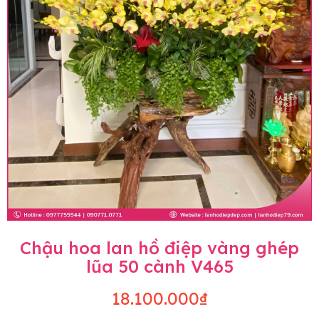
Chậu hoa lan hồ điệp vàng ghép
lũa 50 cành V465
18.100.000₫