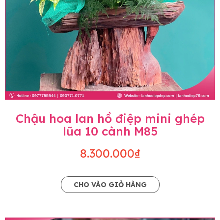
Chậu hoa lan hồ điệp mini ghép
lũa 10 cành M85
8.300.000₫
CHO VÀO GIỎ HÀNG