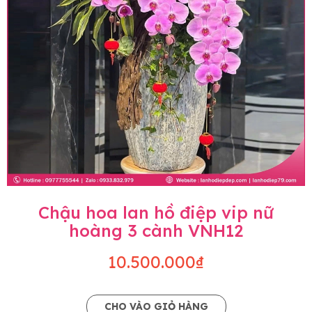
Chậu hoa lan hồ điệp vip nữ
hoàng 3 cành VNH12
10.500.000₫
CHO VÀO GIỎ HÀNG