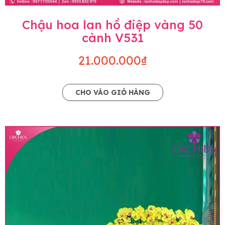
Chậu hoa lan hồ điệp vàng 50
cành V531
21.000.000₫
CHO VÀO GIỎ HÀNG