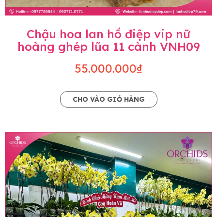
Chậu hoa lan hồ điệp vip nữ
hoàng ghép lũa 11 cành VNH09
55.000.000₫
CHO VÀO GIỎ HÀNG