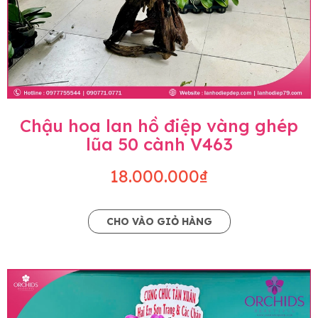
Chậu hoa lan hồ điệp vàng ghép
lũa 50 cành V463
18.000.000₫
CHO VÀO GIỎ HÀNG