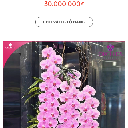
khác có ý nghĩa và màu sắc gần giống với mẫu
30.000.000₫
đã chọn.
Lưu ý về giá niêm yết
CHO VÀO GIỎ HÀNG
• Giá trên website chưa bao gồm thuế giá trị gia
tăng (thuế VAT), mức thuế được áp dụng theo
quy định hiện hành.
• Giá trên được miễn ship giao trong nội thành,
miễn phí in thiệp - banner theo yêu cầu khách
hàng.
• Beautiful Orchids liên kết với các cửa hàng
trên toàn quốc để phục vụ giao hoa tận nơi, mỗi
khu vực sẽ có mức giá khác nhau (tùy vào chi
phí mặt bằng, nguyên vật liệu,..) nên giá có thể sẽ
thay đổi so với giá niêm yết trên website. Khách
hàng ở Tỉnh thành khác vui lòng chủ động hỏi lại
giá trước khi đặt hàng, shop sẽ chủ động báo giá
chính xác khi có địa chỉ giao hàng cụ thể.