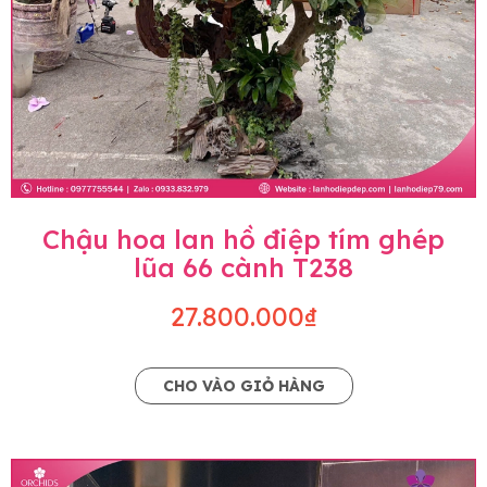
Chậu hoa lan hồ điệp tím ghép
lũa 66 cành T238
27.800.000₫
CHO VÀO GIỎ HÀNG