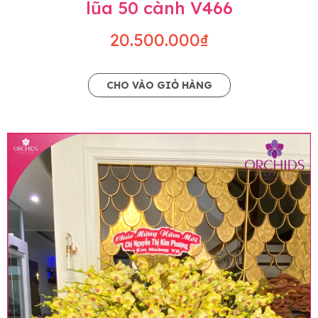
lũa 50 cành V466
20.500.000₫
CHO VÀO GIỎ HÀNG