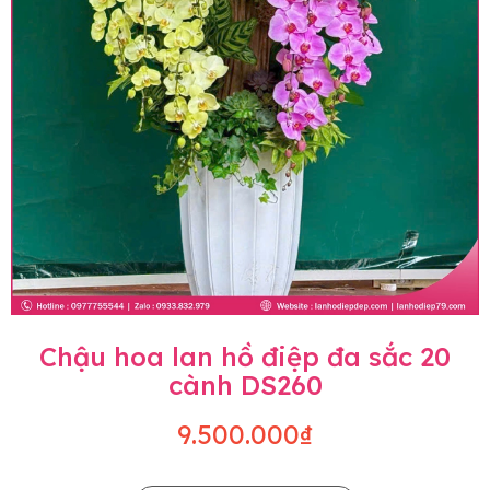
Chậu hoa lan hồ điệp đa sắc 20
cành DS260
9.500.000₫