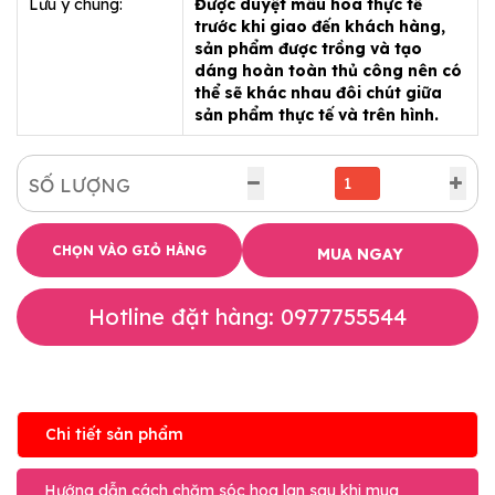
Lưu ý chung:
Được duyệt mẫu hoa thực tế
trước khi giao đến khách hàng,
sản phẩm được trồng và tạo
dáng hoàn toàn thủ công nên có
thể sẽ khác nhau đôi chút giữa
sản phẩm thực tế và trên hình.
SỐ LƯỢNG
CHỌN VÀO GIỎ HÀNG
MUA NGAY
Hotline đặt hàng: 0977755544
Chi tiết sản phẩm
Hướng dẫn cách chăm sóc hoa lan sau khi mua