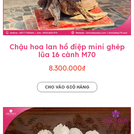
Chậu hoa lan hồ điệp mini ghép
lũa 16 cành M70
8.300.000₫
CHO VÀO GIỎ HÀNG